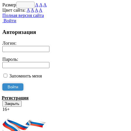
Размер шрифта:
A
A
A
Цвет сайта:
A
A
A
A
Полная версия сайта
Войти
Авторизация
Логин:
Пароль:
Запомнить меня
Регистрация
Закрыть
16+
Интернет-Приёмная