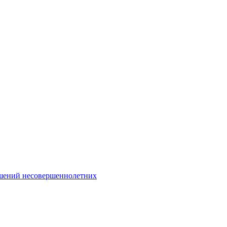
Интернет-Приёмная
шений несовершеннолетних