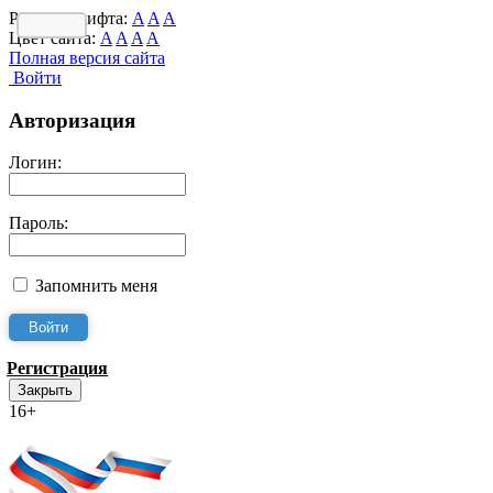
Размер шрифта:
A
A
A
Цвет сайта:
A
A
A
A
Полная версия сайта
Войти
Авторизация
Логин:
Пароль:
Запомнить меня
Регистрация
Закрыть
16+
Интернет-Приёмная