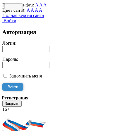
Размер шрифта:
A
A
A
Цвет сайта:
A
A
A
A
Полная версия сайта
Войти
Авторизация
Логин:
Пароль:
Запомнить меня
Регистрация
Закрыть
16+
Интернет-Приёмная