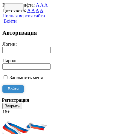
Размер шрифта:
A
A
A
Цвет сайта:
A
A
A
A
Полная версия сайта
Войти
Авторизация
Логин:
Пароль:
Запомнить меня
Регистрация
Закрыть
16+
Интернет-Приёмная