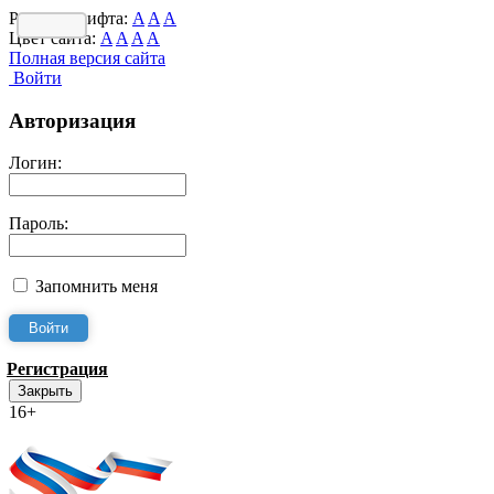
Размер шрифта:
A
A
A
Цвет сайта:
A
A
A
A
Полная версия сайта
Войти
Авторизация
Логин:
Пароль:
Запомнить меня
Регистрация
Закрыть
16+
Интернет-Приёмная