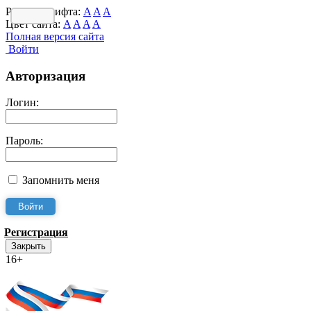
Размер шрифта:
A
A
A
Цвет сайта:
A
A
A
A
Полная версия сайта
Войти
Авторизация
Логин:
Пароль:
Запомнить меня
Регистрация
Закрыть
16+
Интернет-Приёмная