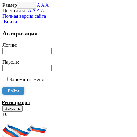
Размер шрифта:
A
A
A
Цвет сайта:
A
A
A
A
Полная версия сайта
Войти
Авторизация
Логин:
Пароль:
Запомнить меня
Регистрация
Закрыть
16+
Интернет-Приёмная