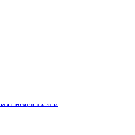
Интернет-Приёмная
шений несовершеннолетних