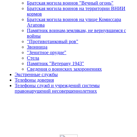
Братская могила воинов "Вечный огонь"
Братская могила воинов на территории ВНИИ
кормов
Братская могила воинов на улице Комиссара
Агапова
Памятник воинам-землякам, не вернувшимся с
войны
"Противотанковый ров"
Звонница
"Зенитное орудие"
Cтела
Памятник "Ветерану 1943"
Сведения о воинских захоронениях
Экстренные службы
Телефоны доверия
Телефоны служб и учреждений системы
правонарушений несовершеннолетних