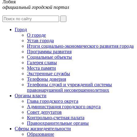
Лобня
официальный городской портал
Интернет-Приёмная
Город
О городе
Устав города
Итоги социально-экономического развития города
Программы развития
Социальные объекты
Галерея славы
Места памяти
Экстренные службы
Телефоны доверия
Телефоны служб и учреждений системы
правонарушений несовершеннолетних
Органы власти
Глава городского округа
Администрация городcкого округа
Совет депутатов
Контрольно-счетная палата
Правоохранительные органы
Сферы жизнедеятельности
Образование