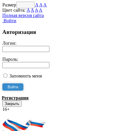
Размер шрифта:
A
A
A
Цвет сайта:
A
A
A
A
Полная версия сайта
Войти
Авторизация
Логин:
Пароль:
Запомнить меня
Регистрация
Закрыть
16+
Интернет-Приёмная