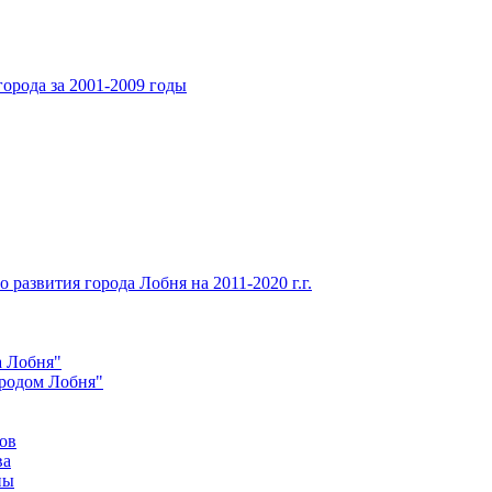
орода за 2001-2009 годы
развития города Лобня на 2011-2020 г.г.
а Лобня"
ородом Лобня"
ов
ва
ны