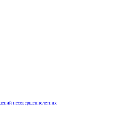
Интернет-Приёмная
шений несовершеннолетних