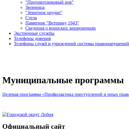
"Противотанковый ров"
Звонница
"Зенитное орудие"
Cтела
Памятник "Ветерану 1943"
Сведения о воинских захоронениях
Экстренные службы
Телефоны доверия
Телефоны служб и учреждений системы правонарушений
Муниципальные программы
Целевая программа «Профилактика преступлений и иных право
Официальный сайт