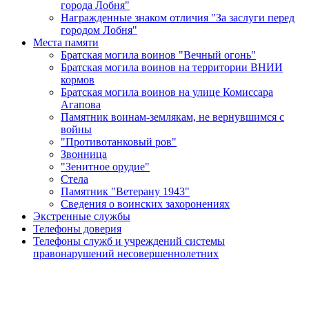
города Лобня"
Награжденные знаком отличия "За заслуги перед
городом Лобня"
Места памяти
Братская могила воинов "Вечный огонь"
Братская могила воинов на территории ВНИИ
кормов
Братская могила воинов на улице Комиссара
Агапова
Памятник воинам-землякам, не вернувшимся с
войны
"Противотанковый ров"
Звонница
"Зенитное орудие"
Cтела
Памятник "Ветерану 1943"
Сведения о воинских захоронениях
Экстренные службы
Телефоны доверия
Телефоны служб и учреждений системы
правонарушений несовершеннолетних