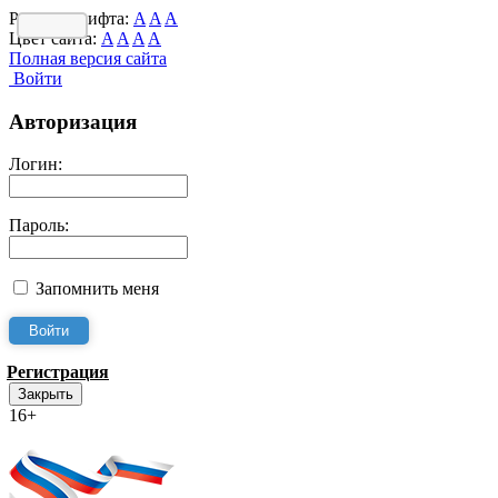
Размер шрифта:
A
A
A
Цвет сайта:
A
A
A
A
Полная версия сайта
Войти
Авторизация
Логин:
Пароль:
Запомнить меня
Регистрация
Закрыть
16+
Интернет-Приёмная