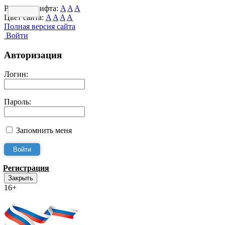
Размер шрифта:
A
A
A
Цвет сайта:
A
A
A
A
Полная версия сайта
Войти
Авторизация
Логин:
Пароль:
Запомнить меня
Регистрация
Закрыть
16+
Интернет-Приёмная