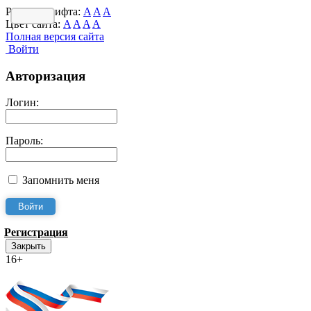
Размер шрифта:
A
A
A
Цвет сайта:
A
A
A
A
Полная версия сайта
Войти
Авторизация
Логин:
Пароль:
Запомнить меня
Регистрация
Закрыть
16+
Интернет-Приёмная