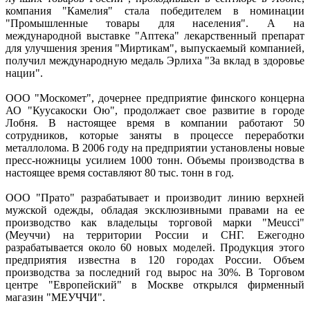
компания "Камелия" стала победителем в номинации
"Промышленные товары для населения". А на
международной выставке "Аптека" лекарственный препарат
для улучшения зрения "Миртикам", выпускаемый компанией,
получил международную медаль Эрлиха "За вклад в здоровье
нации".
ООО "Москомет", дочернее предприятие финского концерна
АО "Куусакоски Ою", продолжает свое развитие в городе
Лобня. В настоящее время в компании работают 50
сотрудников, которые заняты в процессе переработки
металлолома. В 2006 году на предприятии установлены новые
пресс-ножницы усилием 1000 тонн. Объемы производства в
настоящее время составляют 80 тыс. тонн в год.
ООО "Прато" разрабатывает и производит линию верхней
мужской одежды, обладая эксклюзивными правами на ее
производство как владельцы торговой марки "Meucci"
(Меуччи) на территории России и СНГ. Ежегодно
разрабатывается около 60 новых моделей. Продукция этого
предприятия известна в 120 городах России. Объем
производства за последний год вырос на 30%. В Торговом
центре "Европейский" в Москве открылся фирменный
магазин "МЕУЧЧИ".