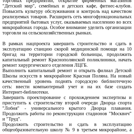
торговых предприятий, открытие фирменных магазинов
"Детский мир", семейных и детских кафе, фитнес-клубов.
Повысить культуру обслуживания и контроль над качеством
реализуемых товаров. Расширить сеть многофункциональных
предприятий бытовых услуг, оказываемых населению во всех
микрорайонах города. Особое внимание уделить организации
торговли на сельскохозяйственных рынках.
В рамках нацпроекта завершить строительство и сдать в
эксплуатацию станцию скорой медицинской помощи на 10
бригад на территории городской больницы, продолжить
капитальный ремонт Краснополянской поликлиники, начать
ремонт хирургического отделения ЛЦГБ.
Выполнить капитальный ремонт и открыть филиал Детской
Школы искусств в микрорайоне Красная Поляна. На новый
качественный уровень поднять городскую библиотечную
сеть: ввести компьютерный учет и на их базе создать
Интернет-библиотеки.
Завершить проектирование с прохождением экспертизы и
приступить к строительству второй очереди Дворца спорта
"Лобня" - универсального крытого Дворца плавания.
Продолжить работы по реконструкции стадионов "Москвич"
и "Труд".
Продолжить строительство и сдать в эксплуатацию
общеобразовательную школу № 9 в третьем микрорайоне, а