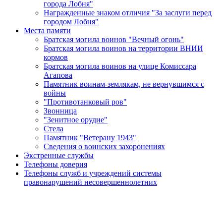
города Лобня"
Награжденные знаком отличия "За заслуги перед
городом Лобня"
Места памяти
Братская могила воинов "Вечный огонь"
Братская могила воинов на территории ВНИИ
кормов
Братская могила воинов на улице Комиссара
Агапова
Памятник воинам-землякам, не вернувшимся с
войны
"Противотанковый ров"
Звонница
"Зенитное орудие"
Cтела
Памятник "Ветерану 1943"
Сведения о воинских захоронениях
Экстренные службы
Телефоны доверия
Телефоны служб и учреждений системы
правонарушений несовершеннолетних