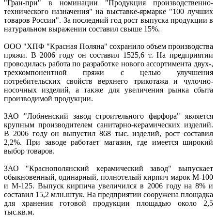
"Гран-при" в номинации "Продукция производственно-
технического назначения" на выставке-ярмарке "100 лучших
товаров России". За последний год рост выпуска продукции в
натуральном выражении составил свыше 15%.
ООО "ХПФ "Красная Поляна" сохранило объем производства
пряжи. В 2006 году он составил 1525,6 т. На предприятии
проводилась работа по разработке нового ассортимента двух-,
трехкомпонентной пряжи с целью улучшения
потребительских свойств верхнего трикотажа и чулочно-
носочных изделий, а также для увеличения рынка сбыта
производимой продукции.
ЗАО "Лобненский завод строительного фарфора" является
крупным производителем санитарно-керамических изделий.
В 2006 году он выпустил 868 тыс. изделий, рост составил
2,2%. При заводе работает магазин, где имеется широкий
выбор товаров.
ЗАО "Краснополянский керамический завод" выпускает
обыкновенный, одинарный, полнотелый кирпич марок М-100
и М-125. Выпуск кирпича увеличился в 2006 году на 8% и
составил 15,2 млн.штук. На предприятии сооружена площадка
для хранения готовой продукции площадью около 2,5
тыс.кв.м.