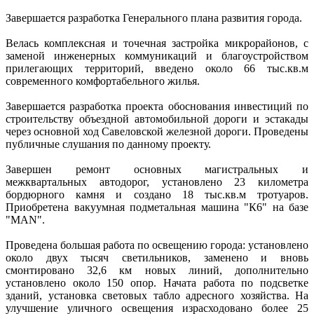
Завершается разработка Генерального плана развития города.
Велась комплексная и точечная застройка микрорайонов, с
заменой инженерных коммуникаций и благоустройством
прилегающих территорий, введено около 66 тыс.кв.м
современного комфортабельного жилья.
Завершается разработка проекта обоснования инвестиций по
строительству объездной автомобильной дороги и эстакады
через основной ход Савеловской железной дороги. Проведены
публичные слушания по данному проекту.
Завершен ремонт основных магистральных и
межквартальных автодорог, установлено 23 километра
бордюрного камня и создано 18 тыс.кв.м тротуаров.
Приобретена вакуумная подметальная машина "К6" на базе
"МАN".
Проведена большая работа по освещению города: установлено
около двух тысяч светильников, заменено и вновь
смонтировано 32,6 км новых линий, дополнительно
установлено около 150 опор. Начата работа по подсветке
зданий, установка световых табло адресного хозяйства. На
улучшение уличного освещения израсходовано более 25