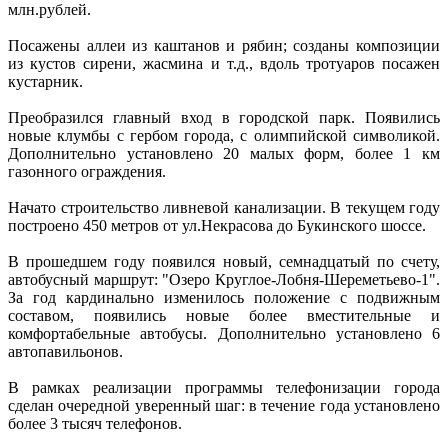
млн.рублей.
Посажены аллеи из каштанов и рябин; созданы композиции
из кустов сирени, жасмина и т.д., вдоль тротуаров посажен
кустарник.
Преобразился главный вход в городской парк. Появились
новые клумбы с гербом города, с олимпийской символикой.
Дополнительно установлено 20 малых форм, более 1 км
газонного ограждения.
Начато строительство ливневой канализации. В текущем году
построено 450 метров от ул.Некрасова до Букинского шоссе.
В прошедшем году появился новый, семнадцатый по счету,
автобусный маршрут: "Озеро Круглое-Лобня-Шереметьево-1".
За год кардинально изменилось положение с подвижным
составом, появились новые более вместительные и
комфортабельные автобусы. Дополнительно установлено 6
автопавильонов.
В рамках реализации программы телефонизации города
сделан очередной уверенный шаг: в течение года установлено
более 3 тысяч телефонов.