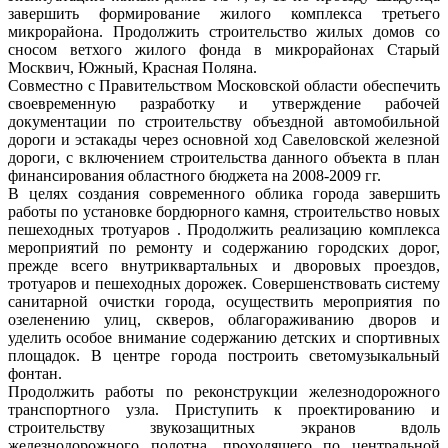
завершить формирование жилого комплекса третьего
микрорайона. Продолжить строительство жилых домов со
сносом ветхого жилого фонда в микрорайонах Старый
Москвич, Южный, Красная Поляна.
Совместно с Правительством Московской области обеспечить
своевременную разработку и утверждение рабочей
документации по строительству объездной автомобильной
дороги и эстакады через основной ход Савеловской железной
дороги, с включением строительства данного объекта в план
финансирования областного бюджета на 2008-2009 гг.
В целях создания современного облика города завершить
работы по установке бордюрного камня, строительство новых
пешеходных тротуаров . Продолжить реализацию комплекса
мероприятий по ремонту и содержанию городских дорог,
прежде всего внутриквартальных и дворовых проездов,
тротуаров и пешеходных дорожек. Совершенствовать систему
санитарной очистки города, осуществить мероприятия по
озеленению улиц, скверов, облагораживанию дворов и
уделить особое внимание содержанию детских и спортивных
площадок. В центре города построить светомузыкальный
фонтан.
Продолжить работы по реконструкции железнодорожного
транспортного узла. Приступить к проектированию и
строительству звукозащитных экранов вдоль
железнодорожного полотна, проходящего по центральной