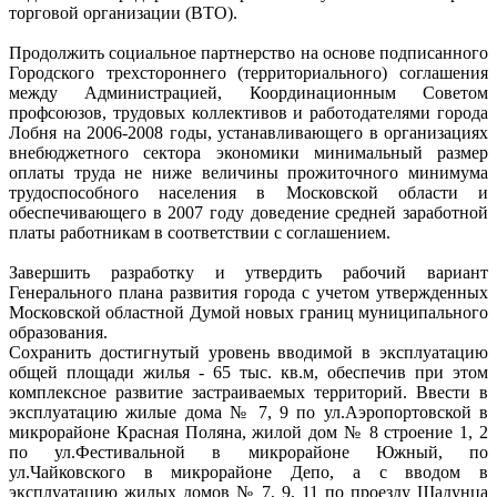
торговой организации (ВТО).
Продолжить социальное партнерство на основе подписанного
Городского трехстороннего (территориального) соглашения
между Администрацией, Координационным Советом
профсоюзов, трудовых коллективов и работодателями города
Лобня на 2006-2008 годы, устанавливающего в организациях
внебюджетного сектора экономики минимальный размер
оплаты труда не ниже величины прожиточного минимума
трудоспособного населения в Московской области и
обеспечивающего в 2007 году доведение средней заработной
платы работникам в соответствии с соглашением.
Завершить разработку и утвердить рабочий вариант
Генерального плана развития города с учетом утвержденных
Московской областной Думой новых границ муниципального
образования.
Сохранить достигнутый уровень вводимой в эксплуатацию
общей площади жилья - 65 тыс. кв.м, обеспечив при этом
комплексное развитие застраиваемых территорий. Ввести в
эксплуатацию жилые дома № 7, 9 по ул.Аэропортовской в
микрорайоне Красная Поляна, жилой дом № 8 строение 1, 2
по ул.Фестивальной в микрорайоне Южный, по
ул.Чайковского в микрорайоне Депо, а с вводом в
эксплуатацию жилых домов № 7, 9, 11 по проезду Шадунца