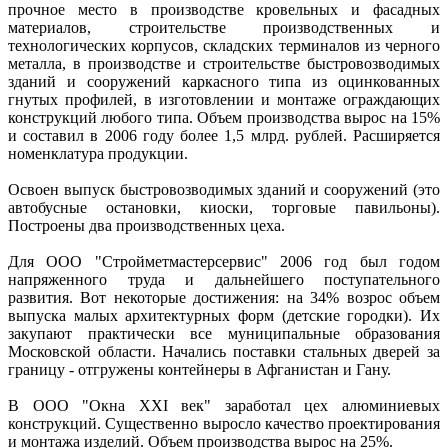
прочное место в производстве кровельных и фасадных
материалов, строительстве производственных и
технологических корпусов, складских терминалов из черного
металла, в производстве и строительстве быстровозводимых
зданий и сооружений каркасного типа из оцинкованных
гнутых профилей, в изготовлении и монтаже ограждающих
конструкций любого типа. Объем производства вырос на 15%
и составил в 2006 году более 1,5 млрд. рублей. Расширяется
номенклатура продукции.
Освоен выпуск быстровозводимых зданий и сооружений (это
автобусные остановки, киоски, торговые павильоны).
Построены два производственных цеха.
Для ООО "Стройметмастерсервис" 2006 год был годом
напряженного труда и дальнейшего поступательного
развития. Вот некоторые достижения: на 34% возрос объем
выпуска малых архитектурных форм (детские городки). Их
закупают практически все муниципальные образования
Московской области. Начались поставки стальных дверей за
границу - отгружены контейнеры в Афганистан и Гану.
В ООО "Окна XXI век" заработал цех алюминиевых
конструкций. Существенно выросло качество проектирования
и монтажа изделий. Объем производства вырос на 25%.