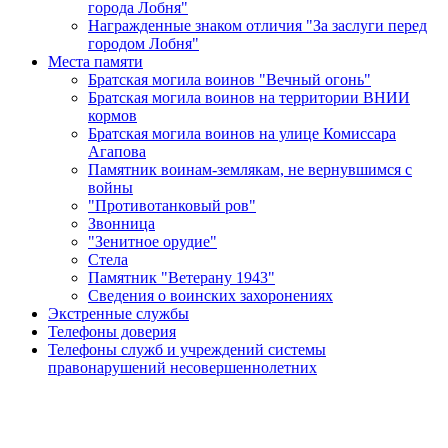
города Лобня"
Награжденные знаком отличия "За заслуги перед
городом Лобня"
Места памяти
Братская могила воинов "Вечный огонь"
Братская могила воинов на территории ВНИИ
кормов
Братская могила воинов на улице Комиссара
Агапова
Памятник воинам-землякам, не вернувшимся с
войны
"Противотанковый ров"
Звонница
"Зенитное орудие"
Cтела
Памятник "Ветерану 1943"
Сведения о воинских захоронениях
Экстренные службы
Телефоны доверия
Телефоны служб и учреждений системы
правонарушений несовершеннолетних