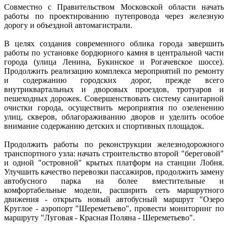
Совместно с Правительством Московской области начать
работы по проектированию путепровода через железную
дорогу и объездной автомагистрали.
В целях создания современного облика города завершить
работы по установке бордюрного камня в центральной части
города (улица Ленина, Букинское и Рогачевское шоссе).
Продолжить реализацию комплекса мероприятий по ремонту
и содержанию городских дорог, прежде всего
внутриквартальных и дворовых проездов, тротуаров и
пешеходных дорожек. Совершенствовать систему санитарной
очистки города, осуществить мероприятия по озеленению
улиц, скверов, облагораживанию дворов и уделить особое
внимание содержанию детских и спортивных площадок.
Продолжить работы по реконструкции железнодорожного
транспортного узла: начать строительство второй "береговой"
и одной "островной" крытых платформ на станции Лобня.
Улучшить качество перевозки пассажиров, продолжить замену
автобусного парка на более вместительные и
комфортабельные модели, расширить сеть маршрутного
движения - открыть новый автобусный маршрут "Озеро
Круглое - аэропорт "Шереметьево", провести мониторинг по
маршруту "Луговая - Красная Поляна - Шереметьево".