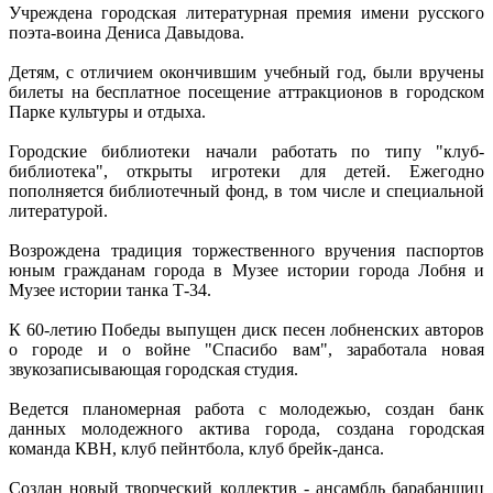
Учреждена городская литературная премия имени русского
поэта-воина Дениса Давыдова.
Детям, с отличием окончившим учебный год, были вручены
билеты на бесплатное посещение аттракционов в городском
Парке культуры и отдыха.
Городские библиотеки начали работать по типу "клуб-
библиотека", открыты игротеки для детей. Ежегодно
пополняется библиотечный фонд, в том числе и специальной
литературой.
Возрождена традиция торжественного вручения паспортов
юным гражданам города в Музее истории города Лобня и
Музее истории танка Т-34.
К 60-летию Победы выпущен диск песен лобненских авторов
о городе и о войне "Спасибо вам", заработала новая
звукозаписывающая городская студия.
Ведется планомерная работа с молодежью, создан банк
данных молодежного актива города, создана городская
команда КВН, клуб пейнтбола, клуб брейк-данса.
Создан новый творческий коллектив - ансамбль барабанщиц