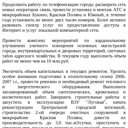
Продолжить работу по телефонизации города: расширить сеть
новых операторов связи, провести установку и монтаж АТС в
микрорайонах Букино, Красная Поляна и Южный, в течение
года установить не менее двух тысяч номеров. Более активно
развивать спектр услуг по предоставлению доступа в
Интернет и услуг локальной компьютерной сети.
Провести комплекс мероприятий по кардинальному
улучшению уличного освещения основных магистралей
города, внутриквартальных и дворовых территорий, световых
табло адресного хозяйства. В текущем году выполнить объем
работ не менее чем на 10 млн.руб.
Увеличить объем капитальных и текущих ремонтов. Уделить
особое внимание подготовке к отопительному сезону 2006-
2007 г.г., провести ревизию и необходимый ремонт теплового
и энергетического оборудования. Выполнить
запланированный объем сантехнических, кровельных и
косметических работ. Завершить строительные работы и
запустить в эксплуатацию ВЗУ "Луговая", начать
реконструкцию Центральной городской котельной,
строительство 2-ой очереди очистных сооружений в
микрорайоне Красная Поляна, довести их
производительность до 3,0 тыс.м3/сутки, приступить к
строительству локальных ливневых канализаций, продолжить