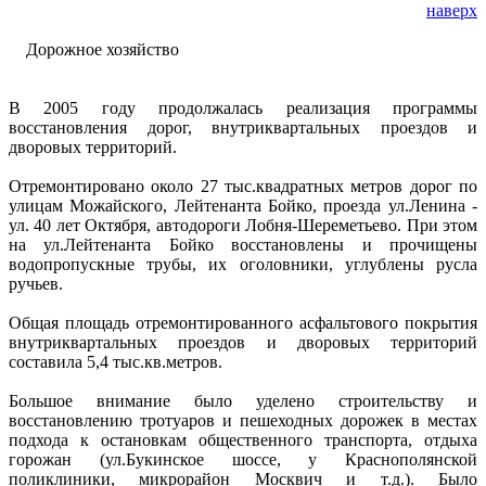
наверх
Дорожное хозяйство
В 2005 году продолжалась реализация программы
восстановления дорог, внутриквартальных проездов и
дворовых территорий.
Отремонтировано около 27 тыс.квадратных метров дорог по
улицам Можайского, Лейтенанта Бойко, проезда ул.Ленина -
ул. 40 лет Октября, автодороги Лобня-Шереметьево. При этом
на ул.Лейтенанта Бойко восстановлены и прочищены
водопропускные трубы, их оголовники, углублены русла
ручьев.
Общая площадь отремонтированного асфальтового покрытия
внутриквартальных проездов и дворовых территорий
составила 5,4 тыс.кв.метров.
Большое внимание было уделено строительству и
восстановлению тротуаров и пешеходных дорожек в местах
подхода к остановкам общественного транспорта, отдыха
горожан (ул.Букинское шоссе, у Краснополянской
поликлиники, микрорайон Москвич и т.д.). Было