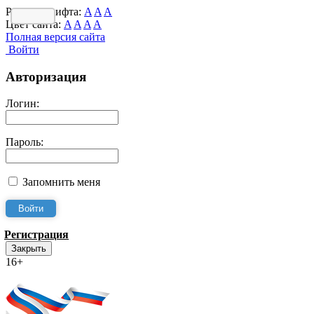
Размер шрифта:
A
A
A
Цвет сайта:
A
A
A
A
Полная версия сайта
Войти
Авторизация
Логин:
Пароль:
Запомнить меня
Регистрация
Закрыть
16+
Интернет-Приёмная