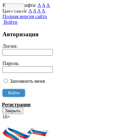
Размер шрифта:
A
A
A
Цвет сайта:
A
A
A
A
Полная версия сайта
Войти
Авторизация
Логин:
Пароль:
Запомнить меня
Регистрация
Закрыть
16+
Интернет-Приёмная