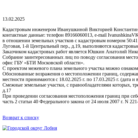
13.02.2025
Кадастровым инженером Иванушкиной Викторией Константиновн
контактные данные: телефон 89166060013, e-mail IvanushkinaV
в отношении земельных участков с кадастровым номером 50:41:0
Луговая, 1-й Центральный пер., д.19, выполняются кадастров
Заказчиком кадастровых работ является Юшкин Анатолий Николае
Собрание заинтересованных лиц по поводу согласования местопол
офис ГБУ «БТИ Московской области».
С проектом межевого плана земельного участка можно ознакомит
Обоснованные возражения о местоположении границ, содержащи
местности принимаются с 18.02.2025 г. по 17.03.2025 г. (дата 
Смежные земельные участки, с правообладателями которых, тре
д.17
При проведении согласования местоположения границ при себе 
часть 2 статьи 40 Федерального закона от 24 июля 2007 г. N 22
Возврат к списку