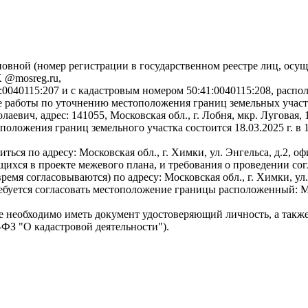
ой (номер регистрации в государственном реестре лиц, осуще
K @mosreg.ru,
040115:207 и с кадастровым номером 50:41:0040115:208, располож
ые работы по уточнению местоположения границ земельных участ
вич, адрес: 141055, Московская обл., г. Лобня, мкр. Луговая, 
ожения границ земельного участка состоится 18.03.2025 г. в 11:0
ься по адресу: Московская обл., г. Химки, ул. Энгельса, д.2, 
хся в проекте межевого плана, и требования о проведении сог
и время согласовываются) по адресу: Московская обл., г. Химки, у
буется согласовать местоположение границы расположенный: Моск
необходимо иметь документ удостоверяющий личность, а также д
1-ФЗ "О кадастровой деятельности").