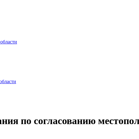
 области
области
ания по согласованию местопо