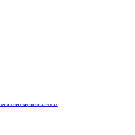
Интернет-Приёмная
шений несовершеннолетних