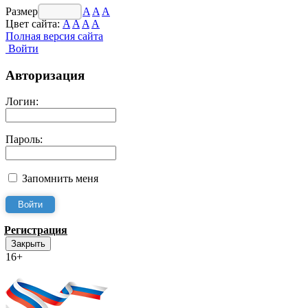
Размер шрифта:
A
A
A
Цвет сайта:
A
A
A
A
Полная версия сайта
Войти
Авторизация
Логин:
Пароль:
Запомнить меня
Регистрация
Закрыть
16+
Интернет-Приёмная