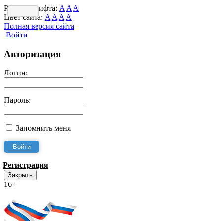
Размер шрифта:
A
A
A
Цвет сайта:
A
A
A
A
Полная версия сайта
Войти
Авторизация
Логин:
Пароль:
Запомнить меня
Регистрация
Закрыть
16+
Интернет-Приёмная