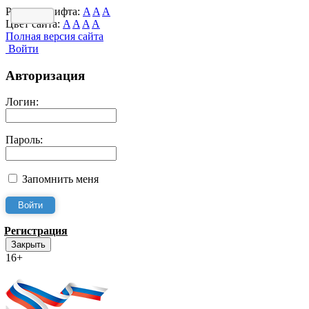
Размер шрифта:
A
A
A
Цвет сайта:
A
A
A
A
Полная версия сайта
Войти
Авторизация
Логин:
Пароль:
Запомнить меня
Регистрация
Закрыть
16+
Интернет-Приёмная