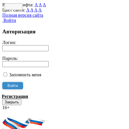
Размер шрифта:
A
A
A
Цвет сайта:
A
A
A
A
Полная версия сайта
Войти
Авторизация
Логин:
Пароль:
Запомнить меня
Регистрация
Закрыть
16+
Интернет-Приёмная