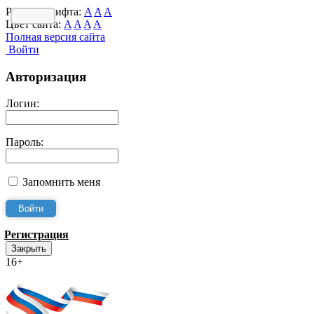
Размер шрифта:
A
A
A
Цвет сайта:
A
A
A
A
Полная версия сайта
Войти
Авторизация
Логин:
Пароль:
Запомнить меня
Регистрация
Закрыть
16+
Интернет-Приёмная