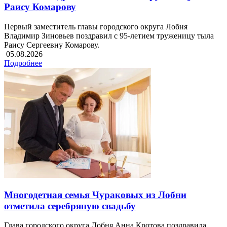
Раису Комарову
Первый заместитель главы городского округа Лобня
Владимир Зиновьев поздравил с 95-летием труженицу тыла
Раису Сергеевну Комарову.
05.08.2026
Подробнее
Многодетная семья Чураковых из Лобни
отметила серебряную свадьбу
Глава городского округа Лобня Анна Кротова поздравила