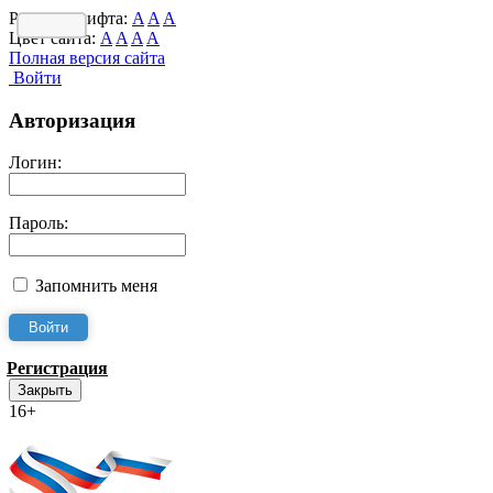
Размер шрифта:
A
A
A
Цвет сайта:
A
A
A
A
Полная версия сайта
Войти
Авторизация
Логин:
Пароль:
Запомнить меня
Регистрация
Закрыть
16+
Интернет-Приёмная