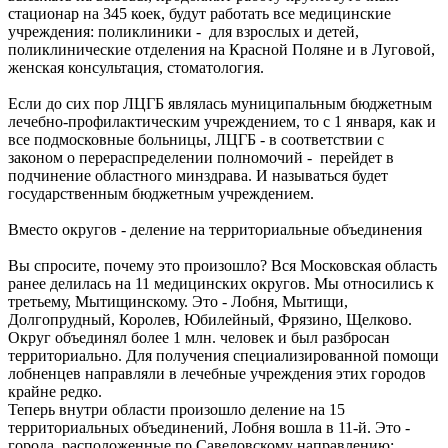
стационар на 345 коек, будут работать все медицинские
учреждения: поликлиники - для взрослых и детей,
поликлинические отделения на Красной Поляне и в Луговой,
женская консультация, стоматология.
Если до сих пор ЛЦГБ являлась муниципальным бюджетным
лечебно-профилактическим учреждением, то с 1 января, как и
все подмосковные больницы, ЛЦГБ - в соответствии с
законом о перераспределении полномочий - перейдет в
подчинение областного минздрава. И называться будет
государственным бюджетным учреждением.
Вместо округов - деление на территориальные объединения
Вы спросите, почему это произошло? Вся Московская область
ранее делилась на 11 медицинских округов. Мы относились к
третьему, Мытищинскому. Это - Лобня, Мытищи,
Долгопрудный, Королев, Юбилейный, Фрязино, Щелково.
Округ объединял более 1 млн. человек и был разбросан
территориально. Для получения специализированной помощи
лобненцев направляли в лечебные учреждения этих городов
крайне редко.
Теперь внутри области произошло деление на 15
территориальных объединений, Лобня вошла в 11-й. Это -
города, расположенные по Савеловскому направлению: