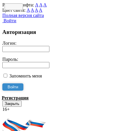
Размер шрифта:
A
A
A
Цвет сайта:
A
A
A
A
Полная версия сайта
Войти
Авторизация
Логин:
Пароль:
Запомнить меня
Регистрация
Закрыть
16+
Интернет-Приёмная