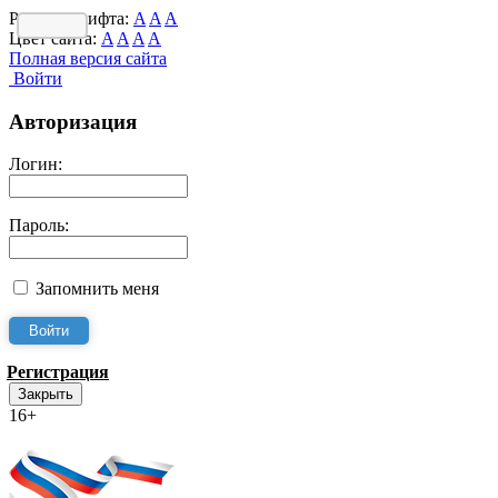
Размер шрифта:
A
A
A
Цвет сайта:
A
A
A
A
Полная версия сайта
Войти
Авторизация
Логин:
Пароль:
Запомнить меня
Регистрация
Закрыть
16+
Интернет-Приёмная