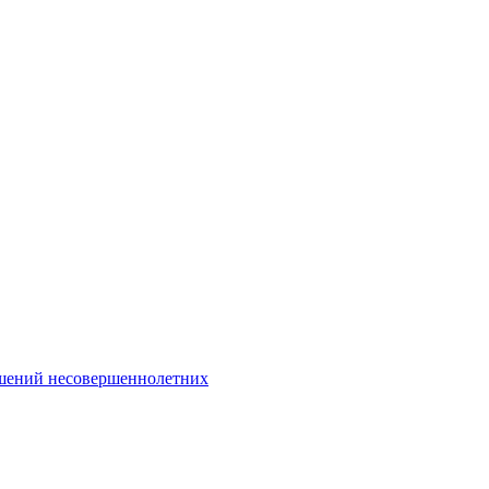
Интернет-Приёмная
шений несовершеннолетних