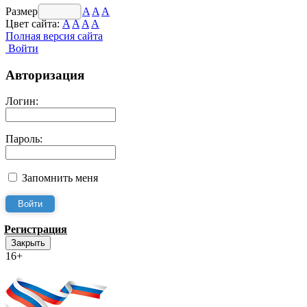
Размер шрифта:
A
A
A
Цвет сайта:
A
A
A
A
Полная версия сайта
Войти
Авторизация
Логин:
Пароль:
Запомнить меня
Регистрация
Закрыть
16+
Интернет-Приёмная