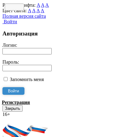
Размер шрифта:
A
A
A
Цвет сайта:
A
A
A
A
Полная версия сайта
Войти
Авторизация
Логин:
Пароль:
Запомнить меня
Регистрация
Закрыть
16+
Интернет-Приёмная