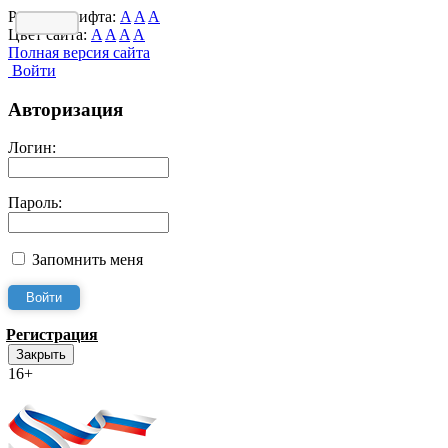
Размер шрифта:
A
A
A
Цвет сайта:
A
A
A
A
Полная версия сайта
Войти
Авторизация
Логин:
Пароль:
Запомнить меня
Регистрация
Закрыть
16+
Интернет-Приёмная