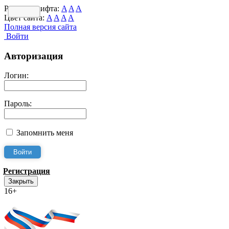
Размер шрифта:
A
A
A
Цвет сайта:
A
A
A
A
Полная версия сайта
Войти
Авторизация
Логин:
Пароль:
Запомнить меня
Регистрация
Закрыть
16+
Интернет-Приёмная