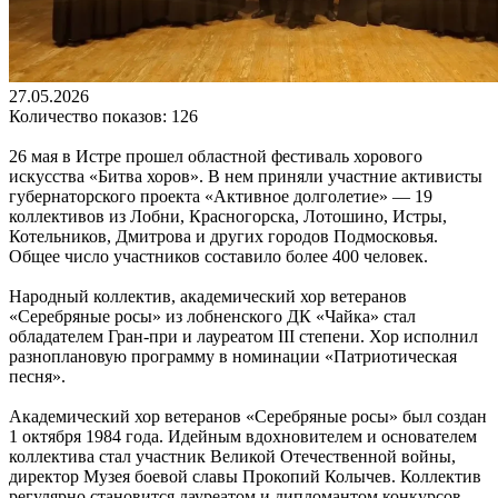
27.05.2026
Количество показов: 126
26 мая в Истре прошел областной фестиваль хорового
искусства «Битва хоров». В нем приняли участние активисты
губернаторского проекта «Активное долголетие» — 19
коллективов из Лобни, Красногорска, Лотошино, Истры,
Котельников, Дмитрова и других городов Подмосковья.
Общее число участников составило более 400 человек.
Народный коллектив, академический хор ветеранов
«Серебряные росы» из лобненского ДК «Чайка» стал
обладателем Гран-при и лауреатом III степени. Хор исполнил
разноплановую программу в номинации «Патриотическая
песня».
Академический хор ветеранов «Серебряные росы» был создан
1 октября 1984 года. Идейным вдохновителем и основателем
коллектива стал участник Великой Отечественной войны,
директор Музея боевой славы Прокопий Колычев. Коллектив
регулярно становится лауреатом и дипломантом конкурсов