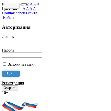
Размер шрифта:
A
A
A
Цвет сайта:
A
A
A
A
Полная версия сайта
Войти
Авторизация
Логин:
Пароль:
Запомнить меня
Регистрация
Закрыть
16+
Интернет-Приёмная