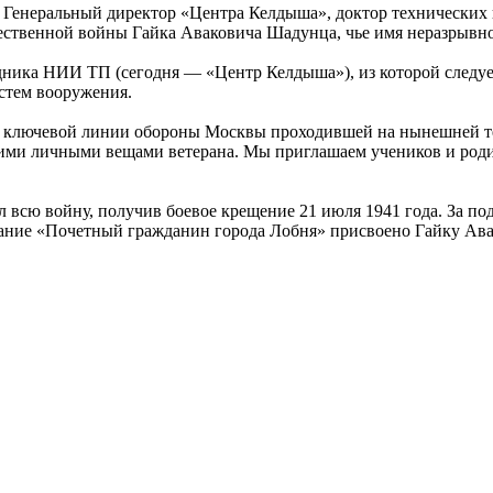
Генеральный директор «Центра Келдыша», доктор технических 
твенной войны Гайка Аваковича Шадунца, чье имя неразрывно 
ника НИИ ТП (сегодня — «Центр Келдыша»), из которой следует
стем вооружения.
 ключевой линии обороны Москвы проходившей на нынешней тер
угими личными вещами ветерана. Мы приглашаем учеников и род
 всю войну, получив боевое крещение 21 июля 1941 года. За по
Звание «Почетный гражданин города Лобня» присвоено Гайку Ав