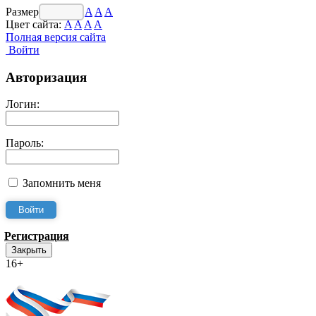
Размер шрифта:
A
A
A
Цвет сайта:
A
A
A
A
Полная версия сайта
Войти
Авторизация
Логин:
Пароль:
Запомнить меня
Регистрация
Закрыть
16+
Интернет-Приёмная