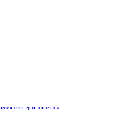
Интернет-Приёмная
шений несовершеннолетних