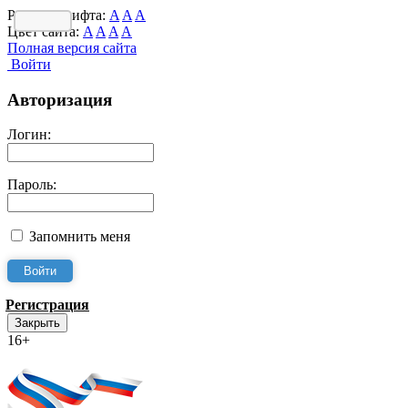
Размер шрифта:
A
A
A
Цвет сайта:
A
A
A
A
Полная версия сайта
Войти
Авторизация
Логин:
Пароль:
Запомнить меня
Регистрация
Закрыть
16+
Интернет-Приёмная