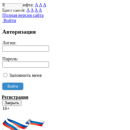
Размер шрифта:
A
A
A
Цвет сайта:
A
A
A
A
Полная версия сайта
Войти
Авторизация
Логин:
Пароль:
Запомнить меня
Регистрация
Закрыть
16+
Интернет-Приёмная