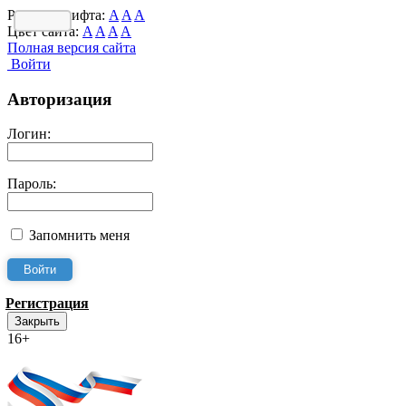
Размер шрифта:
A
A
A
Цвет сайта:
A
A
A
A
Полная версия сайта
Войти
Авторизация
Логин:
Пароль:
Запомнить меня
Регистрация
Закрыть
16+
Интернет-Приёмная