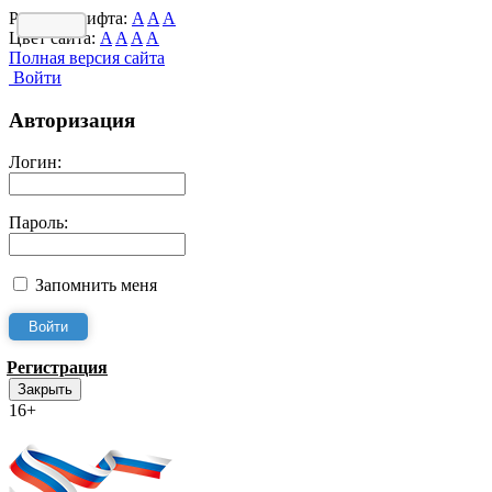
Размер шрифта:
A
A
A
Цвет сайта:
A
A
A
A
Полная версия сайта
Войти
Авторизация
Логин:
Пароль:
Запомнить меня
Регистрация
Закрыть
16+
Интернет-Приёмная