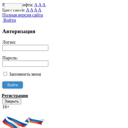
Размер шрифта:
A
A
A
Цвет сайта:
A
A
A
A
Полная версия сайта
Войти
Авторизация
Логин:
Пароль:
Запомнить меня
Регистрация
Закрыть
16+
Интернет-Приёмная