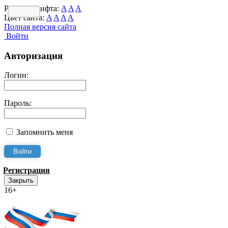
Размер шрифта:
A
A
A
Цвет сайта:
A
A
A
A
Полная версия сайта
Войти
Авторизация
Логин:
Пароль:
Запомнить меня
Регистрация
Закрыть
16+
Интернет-Приёмная