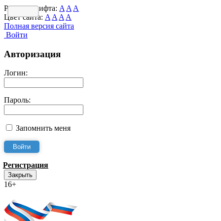
Размер шрифта:
A
A
A
Цвет сайта:
A
A
A
A
Полная версия сайта
Войти
Авторизация
Логин:
Пароль:
Запомнить меня
Регистрация
Закрыть
16+
Интернет-Приёмная