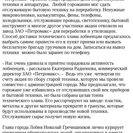
техники и аппаратуры. Любой горожанин мог сдать
отслужившую бытовую технику на переработку. Ненужные
микроволновки, калькуляторы, фены, телефоны,
холодильники, отслужившие провода, светотехнику, бытовой
инструмент и многое другое участники акции отвозили на
завод ЗАО «Петромакс» для переработки и утилизации.
Способ доставки технического хлама лобненцам предлагалось
выбрать самим: привести его в пункт приема или вызвать
бесплатную бригаду грузчиков на дом. Записаться на вывоз
техники можно было заранее по телефону.
- Нас очень удивила и приятно порадовала активность
лобненцев, - рассказала Екатерина Радионова, коммерческий
директор ЗАО «Петромакс». - Ведь это уже четвертая по
счету акция по сбору старой техники, которую мы провели
совместно с администрацией города. Мы предполагали, что
горожане уже избавились от отслуживших свой век приборов
и бытовой техники, но была собрана целая тонна
технического хлама. Его рассортируют на заводе: пластик,
металлы и другие материалы превратят в гранулы, которые
будут использованы в производстве новой техники.
Отслужившее сырье получит новую жизнь.
Глава города Лобня Николай Гречишников лично курирует
проведение общегородских акций, организуемых в рамках