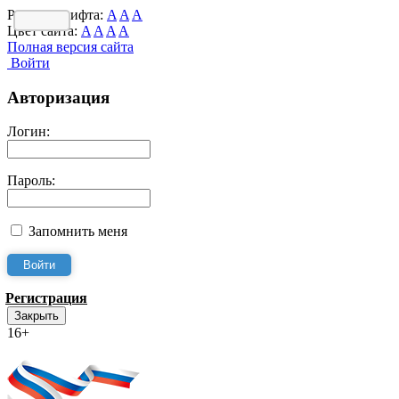
Размер шрифта:
A
A
A
Цвет сайта:
A
A
A
A
Полная версия сайта
Войти
Авторизация
Логин:
Пароль:
Запомнить меня
Регистрация
Закрыть
16+
Интернет-Приёмная