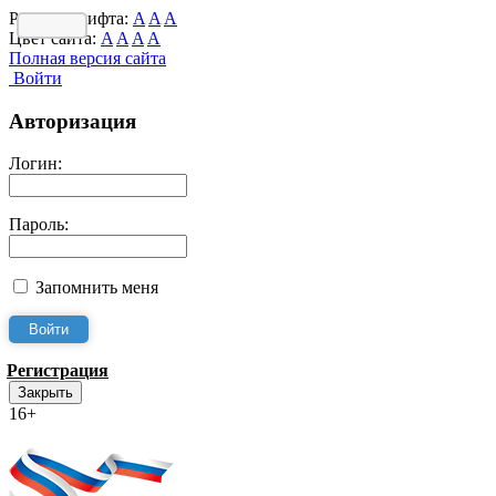
Размер шрифта:
A
A
A
Цвет сайта:
A
A
A
A
Полная версия сайта
Войти
Авторизация
Логин:
Пароль:
Запомнить меня
Регистрация
Закрыть
16+
Интернет-Приёмная