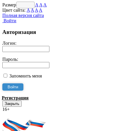
Размер шрифта:
A
A
A
Цвет сайта:
A
A
A
A
Полная версия сайта
Войти
Авторизация
Логин:
Пароль:
Запомнить меня
Регистрация
Закрыть
16+
Интернет-Приёмная