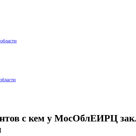
 области
области
ентов с кем у МосОблЕИРЦ зак
я