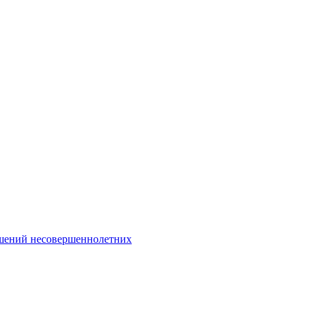
Интернет-Приёмная
шений несовершеннолетних