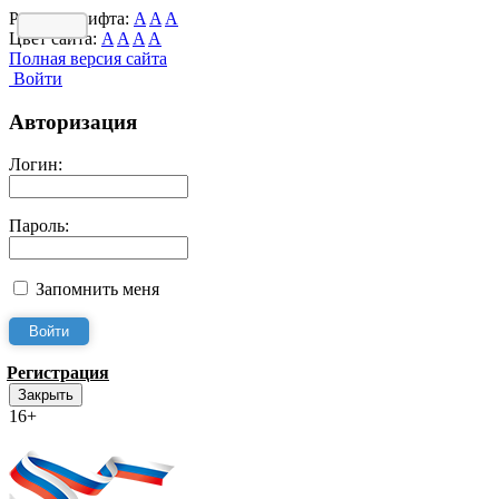
Размер шрифта:
A
A
A
Цвет сайта:
A
A
A
A
Полная версия сайта
Войти
Авторизация
Логин:
Пароль:
Запомнить меня
Регистрация
Закрыть
16+
Интернет-Приёмная