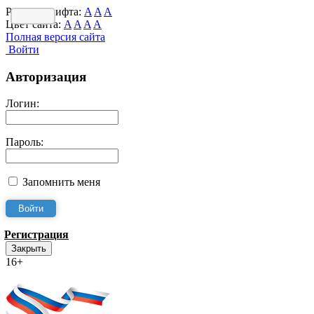
Размер шрифта:
A
A
A
Цвет сайта:
A
A
A
A
Полная версия сайта
Войти
Авторизация
Логин:
Пароль:
Запомнить меня
Регистрация
Закрыть
16+
Интернет-Приёмная