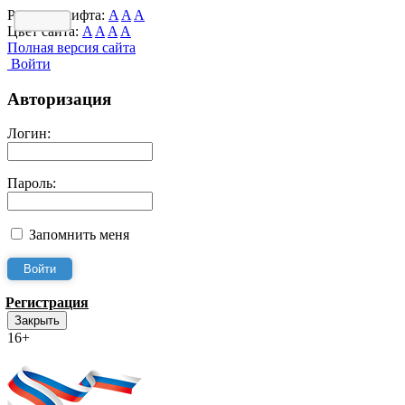
Размер шрифта:
A
A
A
Цвет сайта:
A
A
A
A
Полная версия сайта
Войти
Авторизация
Логин:
Пароль:
Запомнить меня
Регистрация
Закрыть
16+
Интернет-Приёмная