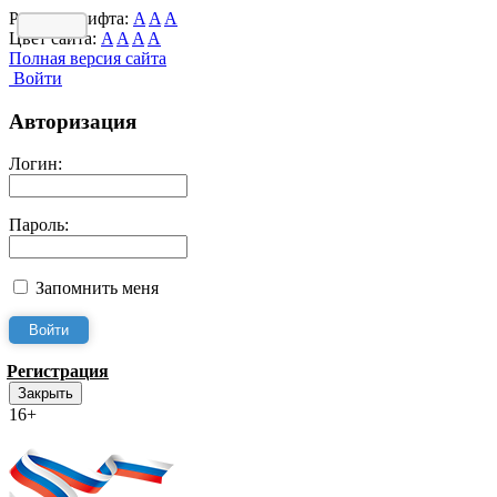
Размер шрифта:
A
A
A
Цвет сайта:
A
A
A
A
Полная версия сайта
Войти
Авторизация
Логин:
Пароль:
Запомнить меня
Регистрация
Закрыть
16+
Интернет-Приёмная