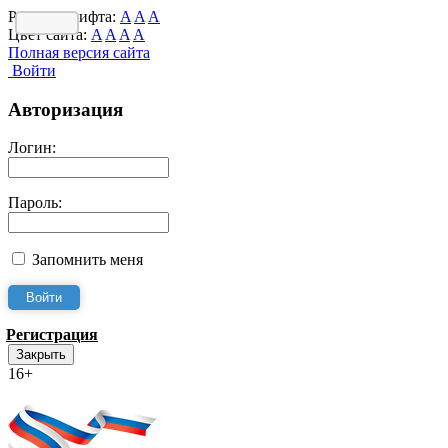
Размер шрифта:
A
A
A
Цвет сайта:
A
A
A
A
Полная версия сайта
Войти
Авторизация
Логин:
Пароль:
Запомнить меня
Регистрация
Закрыть
16+
Интернет-Приёмная