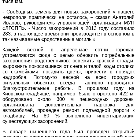
тысячам.
- Свободных земель для новых захоронений у нашего
некрополя практически не осталось, – сказал Анатолий
Иванов, руководитель управляющей организации МУП
«ЛГСПП». - Число захоронений в 2013 году составило
283: в настоящее время они производятся в основном в
так называемые «родственные могилы».
Каждой весной в апреле-мае сотни горожан
устремляются сюда с целью обновить погребальные
захоронения родственников: освежить краской ограды,
выровнять покосившиеся от снега и талой воды столики
со скамейками, посадить цветы, привести в порядок
надгробия. Потому-то весной на всех городских
ритуальных объектах всегда активно проводятся
благоустроительные работы. В прошлом году на
Киовском кладбище, например, было огорожено 422 м,
оборудовано около 300 м пешеходных дорожек,
организована дополнительная парковка для
автомобилей, проведен ремонт подъездной дороги к
кладбищу. На 80 % выполнена инвентаризация
существующих захоронений.
В январе нынешнего года был проведен открытый