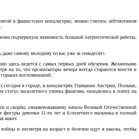
нятой в фашистских концлагерях, можно считать лейтмотивом
.
анова подчеркнула значимость большой патриотической работы,
дь даже самому молодому из вас уже за семьдесят».
нию здесь ведется с самых первых дней обучения. Желанными
я на то, что организаторы вечера всегда стараются внести в
о горьких воспоминаний.
 сегодня в городе, в концлагерях Германии Австрии, Польши,
 статус малолетнего узника фашизма, находились в плену на
и и скорби, ознаменовавшему начало Великой Отечественной
 фигуры девочки 11-ти лет и 6-тилетнего мальчика в полный
я макет.
 войны и несмотря на возраст и болезни идут в школы, чтобы