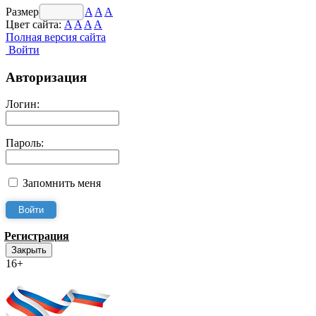
Размер шрифта:
A
A
A
Цвет сайта:
A
A
A
A
Полная версия сайта
Войти
Авторизация
Логин:
Пароль:
Запомнить меня
Регистрация
Закрыть
16+
Интернет-Приёмная