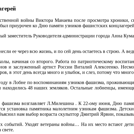
агерей
чественной войны Виктора Манаева после просмотра хроники, с
 был приурочен ко Дню памяти узников фашистских концлагерей
рвый заместитель Руководителя администрации города Анна Кум
несли ее через всю жизнь, и по сей день остаетесь в строю. А ве
колы, начиная со второго. Работа по патриотическому воспита
ов и заслуженный артист России Виталий Алексеенко. Несмотр
, в этот день всегда много и улыбок, и слез, потому что мног
году в Лобне по воспоминаниям узников фашизма, проживающих
находились 48 наших земляков. Остальные лобненцы, имеющие
 фашизма возглавляет Л.Милешина . К 22-ому июня, Дню памят
тся установка памятника малолетним узникам фашизма. Детские
объяснил нам выбор возраста скульптор Дмитрий Ярвин, показыва
ых событий. Уходят ветераны войны… На их место встают дети
 свете.