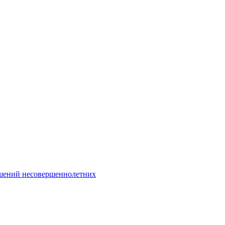
Интернет-Приёмная
шений несовершеннолетних