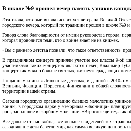
В школе №9 прошел вечер память узников концл
Эти слова, которые вырвались из уст ветерана Великой Оте
городского вечера, который по традиции прошел в школе №9 и
Говоря слова благодарности от имени руководства города, пе
которая проводится теми, кто о войне знает не из книжек.
- Вы с раннего детства познали, что такое ответственность, про
В праздничном концерте приняли участие все классы 9-ой ш
участниками таких концертов являются певец Владимир Губан
концерт как можно больше светлых, жизнеутверждающих номеров
По данным книги « Лишенные детства», изданной в 2010- ом 
Венгрии, Франции, Норвегии, Финляндии в общей сложности 
территории нашей страны.
Сегодня городскую организацию бывших малолетних узников
войны, в городском парке у мемориала «Звонница» планируе
рост, застывшие в скорбном молчании. «Взрослые дети»,- так 
Все дальше от нас война, все меньше свидетелей тех страшн
сегодняшние дети берегли мир, как самую великую ценность на