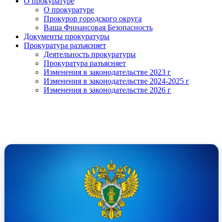
О прокуратуре
О прокуратуре
Прокурор городского округа
Ваша Финансовая Безопасность
Документы прокуратуры
Прокуратура разъясняет
Деятельность прокуратуры
Прокуратура разъясняет
Изменения в законодательстве 2023 г
Изменения в законодательстве 2024-2025 г
Изменения в законодательстве 2026 г