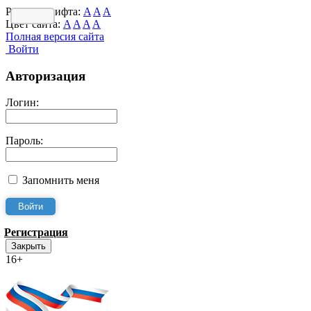
Размер шрифта:
A
A
A
Цвет сайта:
A
A
A
A
Полная версия сайта
Войти
Авторизация
Логин:
Пароль:
Запомнить меня
Регистрация
Закрыть
16+
Интернет-Приёмная