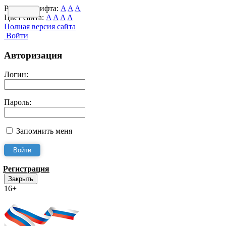
Размер шрифта:
A
A
A
Цвет сайта:
A
A
A
A
Полная версия сайта
Войти
Авторизация
Логин:
Пароль:
Запомнить меня
Регистрация
Закрыть
16+
Интернет-Приёмная