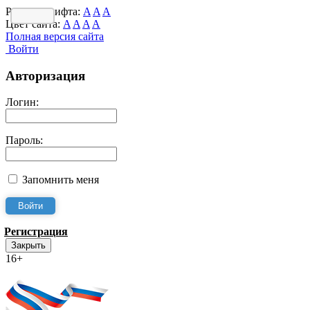
Размер шрифта:
A
A
A
Цвет сайта:
A
A
A
A
Полная версия сайта
Войти
Авторизация
Логин:
Пароль:
Запомнить меня
Регистрация
Закрыть
16+
Интернет-Приёмная