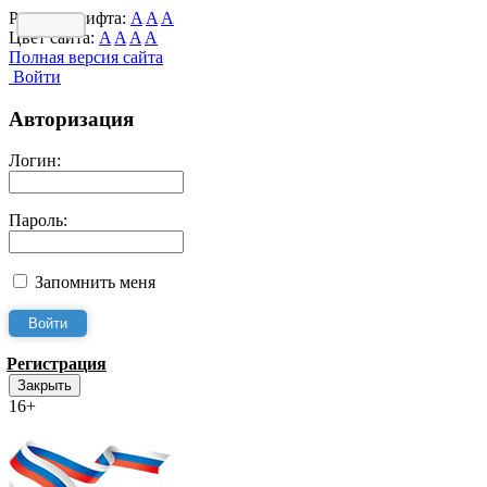
Размер шрифта:
A
A
A
Цвет сайта:
A
A
A
A
Полная версия сайта
Войти
Авторизация
Логин:
Пароль:
Запомнить меня
Регистрация
Закрыть
16+
Интернет-Приёмная