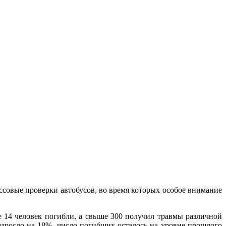
совые проверки автобусов, во время которых особое внимание
 14 человек погибли, а свыше 300 получил травмы различной
зросло на 18%, число погибших осталось на уровне прошлого