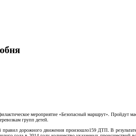
обня
филактическое мероприятие «Безопасный маршрут». Пройдут мас
ревозкам групп детей.
ий правил дорожного движения произошло159 ДТП. В результате
шлого года в 2014 году количество указанных происшествий во