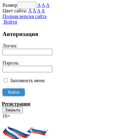
Размер шрифта:
A
A
A
Цвет сайта:
A
A
A
A
Полная версия сайта
Войти
Авторизация
Логин:
Пароль:
Запомнить меня
Регистрация
Закрыть
16+
Интернет-Приёмная